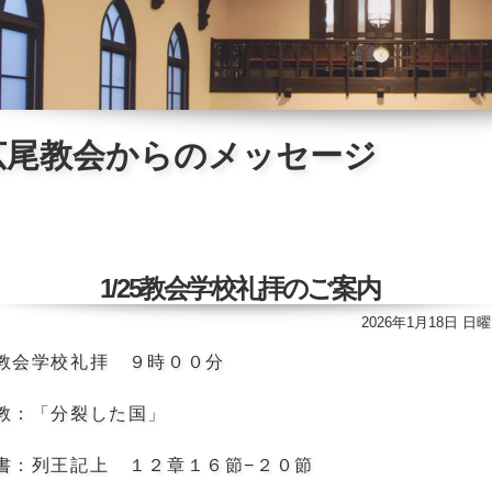
広尾教会からのメッセージ
1/25教会学校礼拝のご案内
2026年1月18日 日
教会学校礼拝 ９時００分
教：「分裂した国」
書：列王記上 １２章１６節−２０節