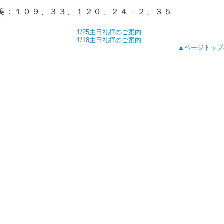
美：１０９、３３、１２０、２４－２、３５
1/25主日礼拝のご案内
1/18主日礼拝のご案内
▲ページトップ