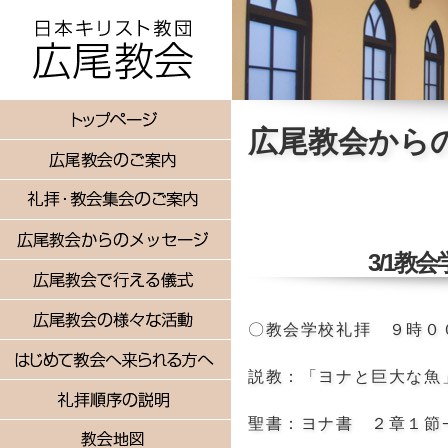
広尾教会から
3/1教
〇教会学校礼拝 ９時０
説教：「ヨナと巨大な魚
聖書：ヨナ書 ２章１節