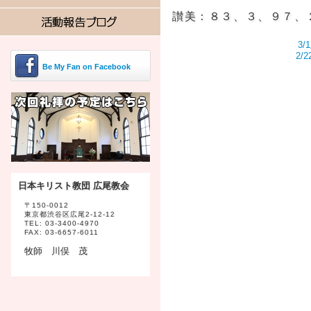
讃美：８３、３、９７、
3
2/
Be My Fan on Facebook
日本キリスト教団 広尾教会
〒150-0012
東京都渋谷区広尾2-12-12
TEL: 03-3400-4970
FAX: 03-6657-6011
牧師 川俣 茂