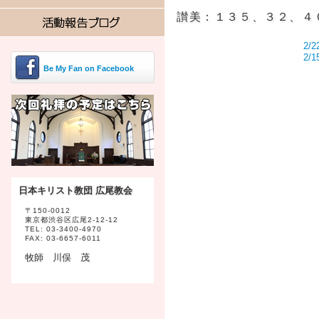
讃美：１３５、３２、４
2/
2/
Be My Fan on Facebook
日本キリスト教団 広尾教会
〒150-0012
東京都渋谷区広尾2-12-12
TEL: 03-3400-4970
FAX: 03-6657-6011
牧師 川俣 茂