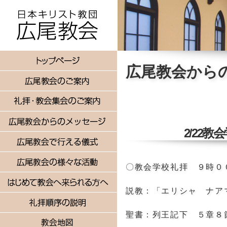
広尾教会から
2/22
〇教会学校礼拝 ９時０
説教：「エリシャ ナア
聖書：列王記下 ５章８