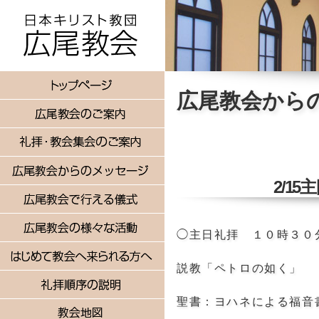
広尾教会から
2/1
◯主日礼拝 １０時３０
説教「ペトロの如く」
聖書：ヨハネによる福音