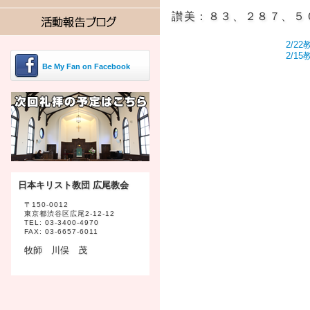
讃美：８３、２８７、５
2/2
2/1
Be My Fan on Facebook
日本キリスト教団 広尾教会
〒150-0012
東京都渋谷区広尾2-12-12
TEL: 03-3400-4970
FAX: 03-6657-6011
牧師 川俣 茂