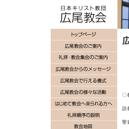
〇
説
聖