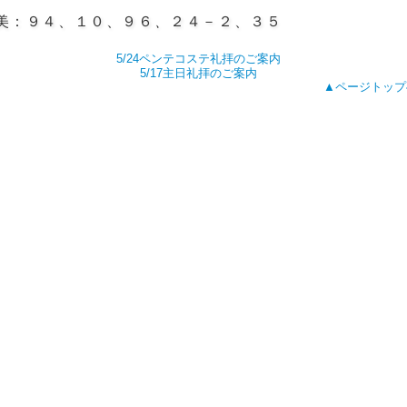
美：９４、１０、９６
、
２４－２、３５
5/24ペンテコステ礼拝のご案内
5/17主日礼拝のご案内
▲ページトップ