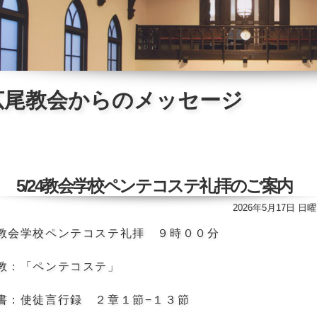
広尾教会からのメッセージ
5/24教会学校ペンテコステ礼拝のご案内
2026年5月17日 日
教会学校ペンテコステ礼拝 ９時００分
教：「ペンテコステ」
書：使徒言行録 ２章１節−１３節