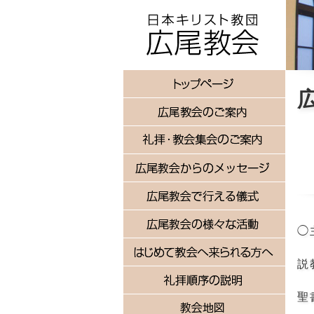
◯
説
聖