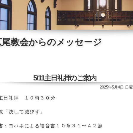
広尾教会からのメッセージ
5/11主日礼拝のご案内
2025年5月4日 日
主日礼拝 １０時３０分
教「決して滅びず」
書：ヨハネによる福音書１０章３１〜４２節