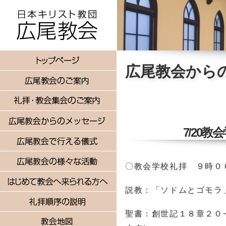
広尾教会から
7/20
〇教会学校礼拝 ９時０
説教：「ソドムとゴモラ
聖書：創世記１８章２０