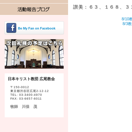
讃美：６３、１６８、３
8/1
8/
Be My Fan on Facebook
日本キリスト教団 広尾教会
〒150-0012
東京都渋谷区広尾2-12-12
TEL: 03-3400-4970
FAX: 03-6657-6011
牧師 川俣 茂