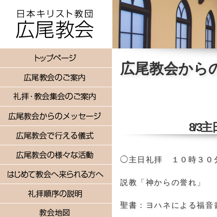
広尾教会から
8/3
◯主日礼拝 １０時３０
説教「神からの誉れ」
聖書：ヨハネによる福音