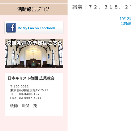
讃美：７２、３１８、２
10/
10/
Be My Fan on Facebook
日本キリスト教団 広尾教会
〒150-0012
東京都渋谷区広尾2-12-12
TEL: 03-3400-4970
FAX: 03-6657-6011
牧師 川俣 茂