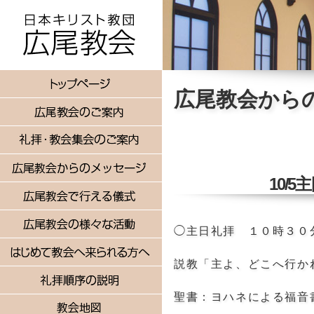
広尾教会から
10/
◯主日礼拝 １０時３０
説教「主よ、どこへ行か
聖書：ヨハネによる福音