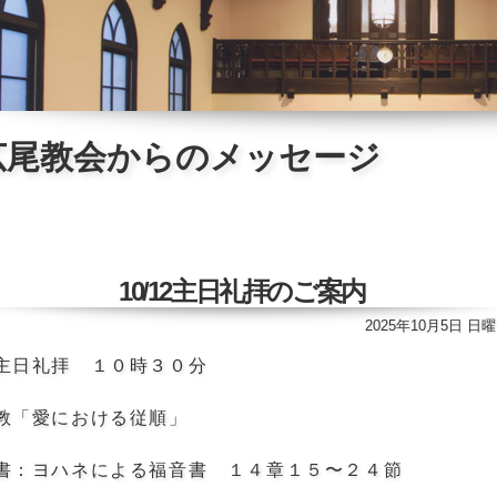
広尾教会からのメッセージ
10/12主日礼拝のご案内
2025年10月5日 日
主日礼拝 １０時３０分
教「愛における従順」
書：ヨハネによる福音書 １４章１５〜２４節