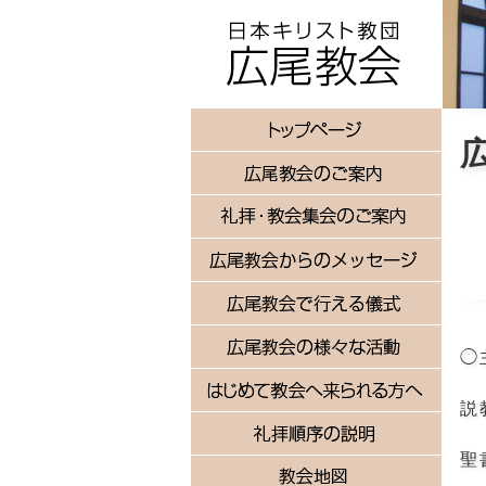
◯
説
聖