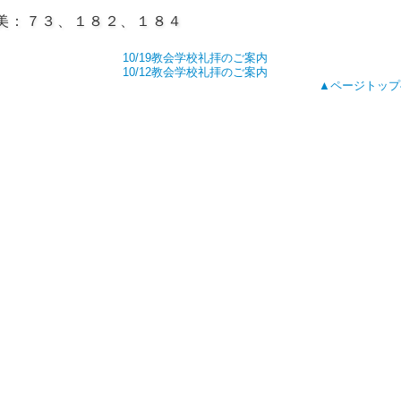
美：７３、１８２、１８４
10/19教会学校礼拝のご案内
10/12教会学校礼拝のご案内
▲ページトップ